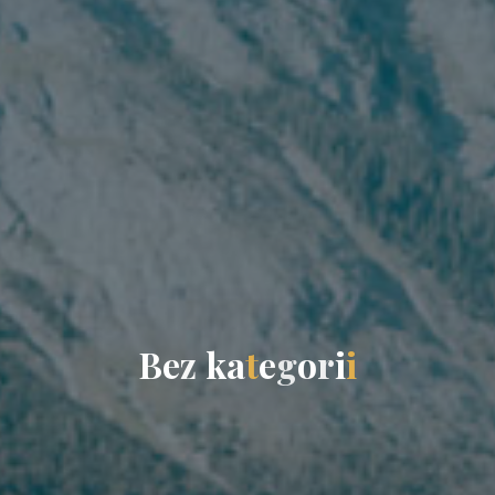
B
e
z
k
a
t
e
g
o
r
i
i