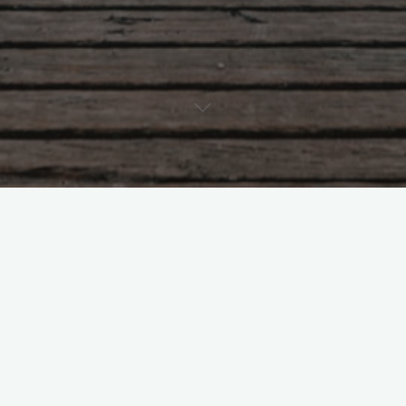
Popularnym rodzajem hobby, zajęciem coraz chętniej
wykonywanym i wraz z biegiem czasu zyskującym sporo
zwolenników okazuje się być sport. Jest jego odmian cała
masa z czego za najbardziej ekscytujące uznaje się obecnie
sporty ekstremalne. Są to w największym skrócie ujmując
takie sporty, jakie są uprawiane ze zwiększonym ryzykiem niż
w innych dyscyplinach sportowych. Musimy wiedzieć, że są to
takie dziedziny, jakie realizuje się w trudnych, wyjątkowo
niesprzyjających dla człowieka warunkach.