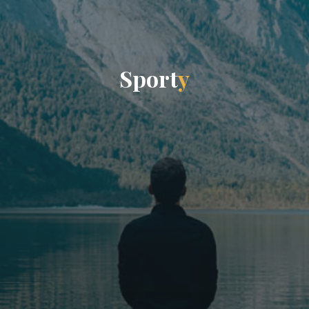
S
p
o
r
t
y