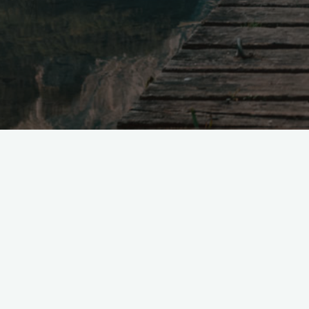
Skontaktuj się z nami!
wdobrejkondycji.waw.pl
tel. 512 568 934