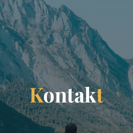
K
o
n
t
a
k
t