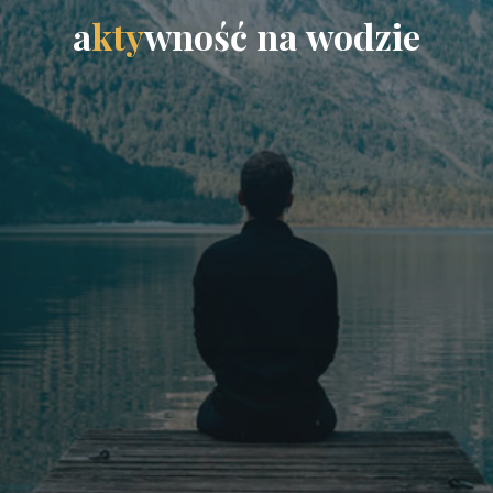
a
k
t
y
w
n
o
ś
ć
n
a
w
o
d
z
i
e