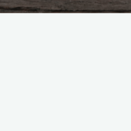
aktywność na wodzie
początkujący
Najlepsze miejsca do
uprawiania sportów wodnych