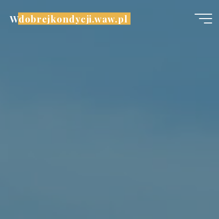
Przejdź
Wdobrejkondycji.waw.pl
do
treści