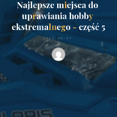
N
a
j
l
e
p
s
z
e
m
i
e
j
s
c
a
d
o
u
p
r
a
w
i
a
n
i
a
h
o
b
b
y
e
k
s
t
r
e
m
a
l
n
e
g
o
-
c
z
ę
ś
ć
5
2023-08-07