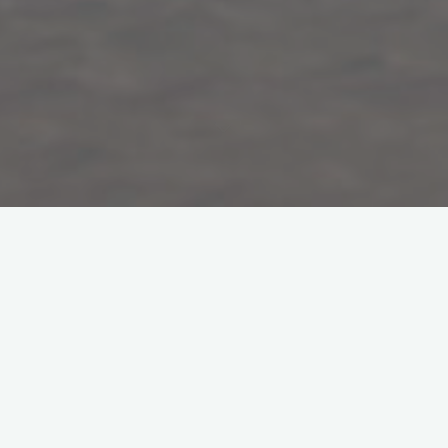
1. Góry Skalisty
Góry Skalisty to raj dla miłośników wspinaczki.
Znajdziesz
tu różnorodne trasy dla początkujących i doświadczonych
wspinaczy. Niezależnie od poziomu zaawansowania, każdy
znajdzie tu coś dla siebie. Wspinaczka w Górach Skalistych to
nie tylko świetna forma aktywności fizycznej, ale także
niezapomniane doznania i spektakularne widoki, które
zapierają dech w piersiach.