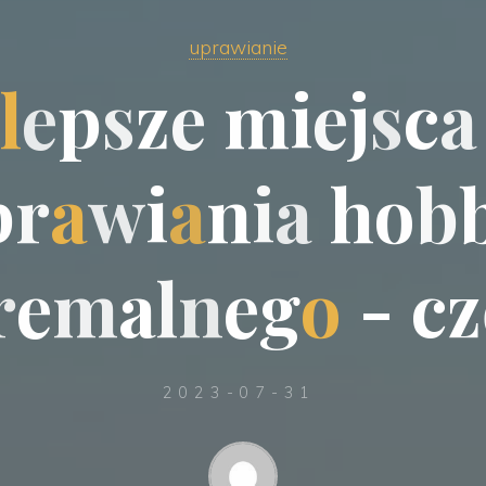
uprawianie
l
e
p
s
z
e
m
i
e
j
s
c
a
p
r
a
w
i
a
n
i
a
h
o
b
r
e
m
a
l
n
e
g
o
-
c
z
2023-07-31