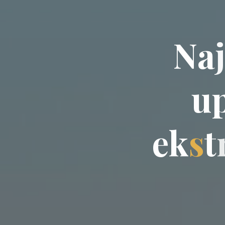
N
a
j
u
e
k
s
t