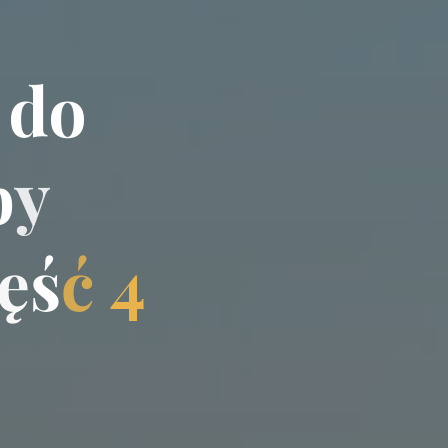
d
o
b
y
ę
ś
ć
4